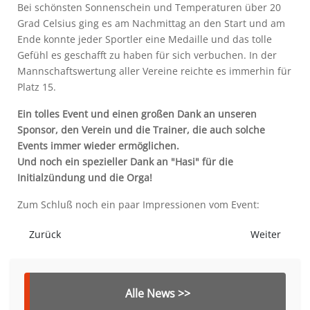
Bei schönsten Sonnenschein und Temperaturen über 20
Grad Celsius ging es am Nachmittag an den Start und am
Ende konnte jeder Sportler eine Medaille und das tolle
Gefühl es geschafft zu haben für sich verbuchen. In der
Mannschaftswertung aller Vereine reichte es immerhin für
Platz 15.
Ein tolles Event und einen großen Dank an unseren
Sponsor, den Verein und die Trainer, die auch solche
Events immer wieder ermöglichen.
Und noch ein spezieller Dank an "Hasi" für die
Initialzündung und die Orga!
Zum Schluß noch ein paar Impressionen vom Event:
Vorheriger Beitrag: Toller Fußball beim Dr. Klein Cup
Nächster Bei
Zurück
Weiter
Alle News >>