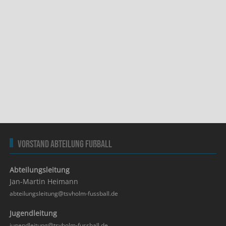
Vorstand Abteilung Fußball
Abteilungsleitung
Jan-Martin Heimann
abteilungsleitung@tsvholm-fussball.de
Jugendleitung
jugendleitung@tsvholm-fussball.de