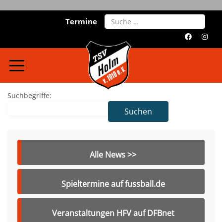
Search
Termine
Suchformular
Suchbegriffe:
Suchen
Alle News >>
Spieltermine auf fussball.de
Veranstaltungen HFV auf DFBnet