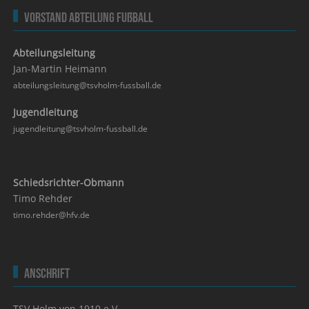
Vorstand Abteilung Fußball
Abteilungsleitung
Jan-Martin Heimann
abteilungsleitung@tsvholm-fussball.de
Jugendleitung
jugendleitung@tsvholm-fussball.de
Schiedsrichter-Obmann
Timo Rehder
timo.rehder@hfv.de
Anschrift
TSV Holm von 1910 e.V.