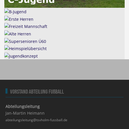
Vorstand Abteilung Fußball
Abteilungsleitung
Jan-Martin Heimann
abteilungsleitung@tsvholm-fussball.de