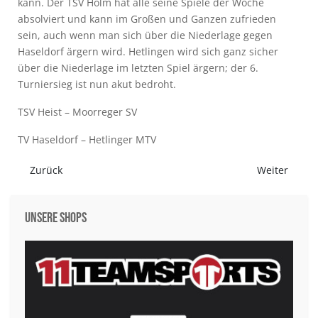
kann. Der TSV Holm hat alle seine Spiele der Woche
absolviert und kann im Großen und Ganzen zufrieden
sein, auch wenn man sich über die Niederlage gegen
Haseldorf ärgern wird. Hetlingen wird sich ganz sicher
über die Niederlage im letzten Spiel ärgern; der 6.
Turniersieg ist nun akut bedroht.
TSV Heist – Moorreger SV
TV Haseldorf – Hetlinger MTV
Vorheriger Beitrag: Highlights des letzten Spieltages
Nächster Beit
Zurück
Weiter
Unsere Shops