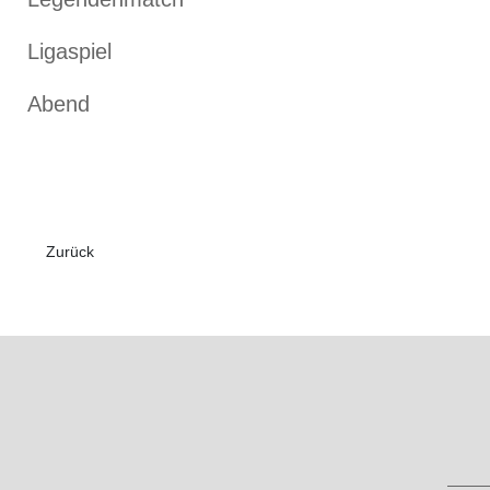
Ligaspiel
Abend
Vorheriger Beitrag: Dr. Klein Sommerturnier 2022
Zurück