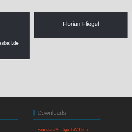
Florian Fliegel
sball.de
Downloads
Formulare/Anträge TSV Holm