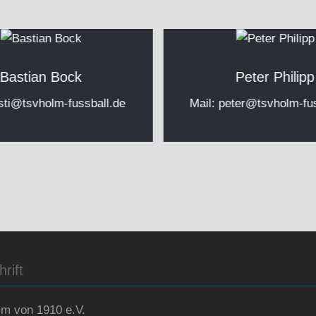
Bastian Bock
Peter Philipp
sti@tsvholm-fussball.de
Mail:
peter@tsvholm-fus
rift
m von 1910 e.V.