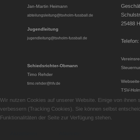
Geschäf
Jan-Martin Heimann
Schulstr
abteilungsleitung@tsvholm-fussball.de
25488 
Jugendleitung
jugendleitung@tsvholm-fussball.de
Telefon:
Vereinsr
Schiedsrichter-Obmann
Steuernu
Timo Rehder
Webseite
timo.rehder@hfv.de
TSV-Holm
Wir nutzen Cookies auf unserer Website. Einige von ihnen s
verbessern (Tracking Cookies). Sie können selbst entscheid
Funktionalitäten der Seite zur Verfügung stehen.
Akzeptieren
Ablehnen