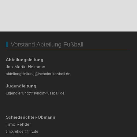
Vorstand Abteilung Fußball
Abteilungsleitung
Jan-Martin Heimann
abteilungsleitung@tsvholm-fussball.de
Jugendleitung
jugendleitung@tsvholm-fussball.de
Schiedsrichter-Obmann
Timo Rehder
timo.rehder@hfv.de