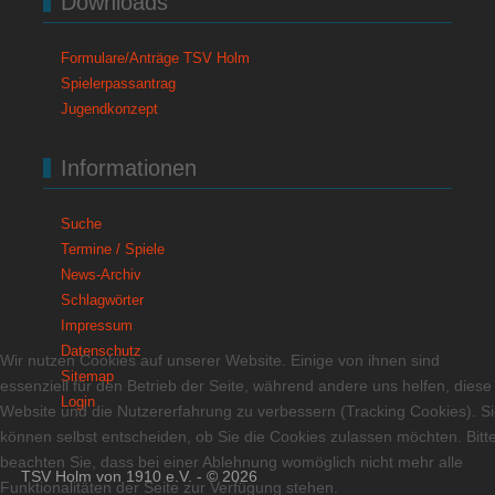
Downloads
Formulare/Anträge TSV Holm
Spielerpassantrag
Jugendkonzept
Informationen
Suche
Termine / Spiele
News-Archiv
Schlagwörter
Impressum
Datenschutz
Wir nutzen Cookies auf unserer Website. Einige von ihnen sind
Sitemap
essenziell für den Betrieb der Seite, während andere uns helfen, diese
Login
Website und die Nutzererfahrung zu verbessern (Tracking Cookies). S
können selbst entscheiden, ob Sie die Cookies zulassen möchten. Bitt
beachten Sie, dass bei einer Ablehnung womöglich nicht mehr alle
TSV Holm von 1910 e.V. - © 2026
Funktionalitäten der Seite zur Verfügung stehen.