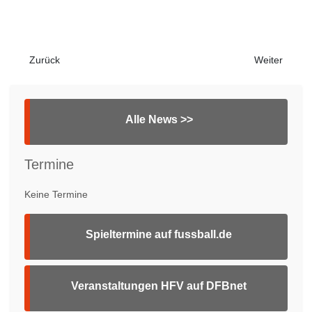
Vorheriger Beitrag: Dr. Klein Sommerturnier 2022
Nächster Bei
Zurück
Weiter
Alle News >>
Termine
Keine Termine
Spieltermine auf fussball.de
Veranstaltungen HFV auf DFBnet