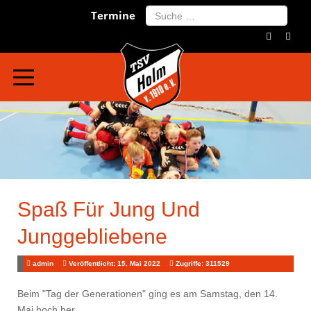
Search
Termine
Spaß Für Jung Und
Junggebliebene
admin
Veröffentlicht: 15. Mai 2022
Zugriffe: 311529
Beim "Tag der Generationen" ging es am Samstag, den 14.
Mai hoch her.