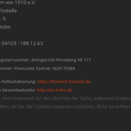
m von 1910 e.V.
tsstelle
. 9
Holm
: 04103 - 188 12 63
egisternummer: Amtsgericht Pinneberg VR 117
mmer: Finanzamt Itzehoe 1829170584
-Fußballabteilung:
https://tsvholm-fussball.de
m Gesamtwebseite:
http://tsv-holm.de
 sind essenziell für den Betrieb der Seite, während ander
iden, ob Sie die Cookies zulassen möchten. Bitte beachten