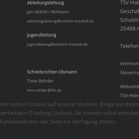
TSV Hol
Abteilungsleitung
Geschäf
Jan-Martin Heimann
Schulstr
abteilungsleitung@tsvholm-fussball.de
25488 
Jugendleitung
jugendleitung@tsvholm-fussball.de
Telefon
Vereinsr
Schiedsrichter-Obmann
Steuernu
Timo Rehder
Webseite
timo.rehder@hfv.de
TSV-Hol
Wir nutzen Cookies auf unserer Website. Einige von ihnen
verbessern (Tracking Cookies). Sie können selbst entsche
Funktionalitäten der Seite zur Verfügung stehen.
Akzeptieren
Ablehnen