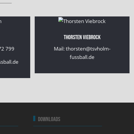
iebrock
Hubertus Petersen
n@tsvholm-
Tel.: 0172 / 43 31 31 0
l.de
Downloads