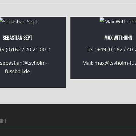
Max Witthuhn
Thorsten V
Tel.: +49 (0)162 / 40 72 799
Mail:
thorste
fussbal
il:
max@tsvholm-fussball.de
ift